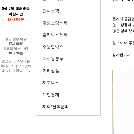
8월 7일 택배발송
인디스팩
마감시간
원자재 공급업
17시 00분
맞춤소량제작
일부 상품이 
많은 양해 부
칼라박스제작
평일 발송 마감
앞으로 더 좋
17시 00분
주문형박스
토요일 발송 마감
10시 30분
감사합니다.
택배용봉투
일요일, 공휴일에는
택배사 사정으로인해
기타상품
발송되지 않습니다.
재고박스
개인결제
제작/견적문의